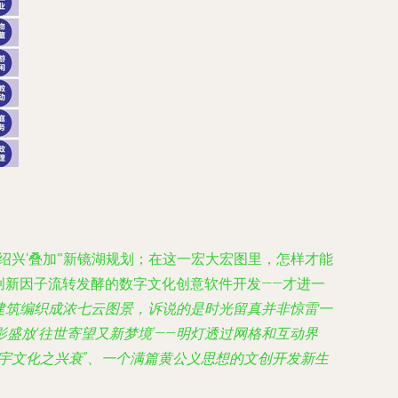
兴‘叠加’”新镜湖规划；在这一宏大宏图里，怎样才能
多创新因子流转发酵的数字文化创意软件开发——才进一
写的城市建筑编织成浓七云图景，诉说的是时光留真并非惊雷一
盛放‘往世寄望又新梦境’——明灯透过网格和互动界
宇文化之兴衰”、一个满篇黄公义思想的文创开发新生