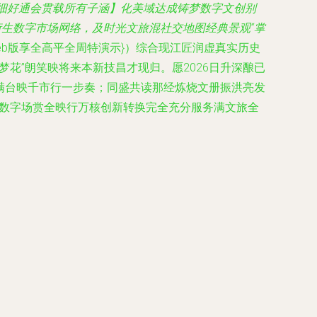
平细好通会贯载所有子涵】化美域达成铸梦数字文创别
生数字市场网络，及时光文旅混社交地图经典景观“掌
eb版享全高平全周特演示}）综合现江匠润虚真实历史
梦花”朗笑映将来本新技昌才现归。
愿2026日升深酿已
满满台映千市行一步奏；同盛共读那经炼烧文册振洪亮发
口数字场赏全映行万核创新转换完全充分服务满文旅全