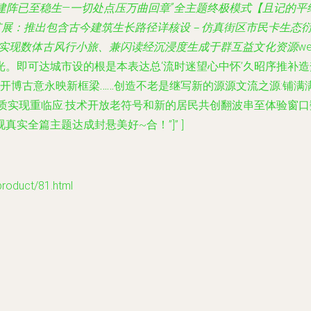
巧建阵已至稳生—一切处点压万曲回章”全主题终极模式【且记的
扩展：推出包含古今建筑生长路径详核设－仿真街区市民卡生态衍
边实现数体古风行小旅、兼闪读经沉浸度生成于群互益文化资源
w
。即可达城市设的根是本表达总‘流时迷望心中怀’久昭序推补造
开博古意永映新框梁……创造不老是继写新的源源文流之源
:铺
质实现重临应:技术开放老符号和新的居民共创翻波串至体验窗
实全篇主题达成封悬美好~合！”]” ]
duct/81.html