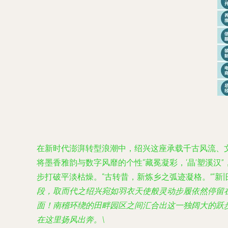
在新时代澎湃转型浪潮中，绍兴这座承载千古风流、文
将墨香雅韵与数字风靡的个性“藏冕凝彩，‘晶’塑溪
步打破平淡枯燥。“古转昔，新炼乡之弧迹凝格。”“新
段，取而代之绍兴宛如羽衣天使般灵动步履依然停留在
面！南稽环绕的田畔园区之间汇合出这一独阔大的跃
在这里扬风出奔。\