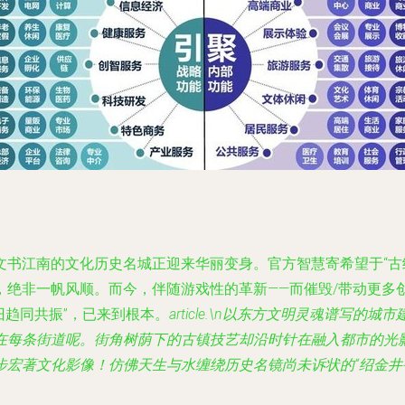
书江南的文化历史名城正迎来华丽变身。官方智慧寄希望于“古绍
汉”，绝非一帆风顺。而今，伴随游戏性的革新——而催毁/带动更
旧趋同共振”，已来到根本。
article.\n以东方文明灵魂谱
每条街道呢。街角树荫下的古镇技艺却沿时针在融入都市的光影
步宏著文化影像！仿佛天生与水缠绕历史名镜尚未诉状的“绍金井