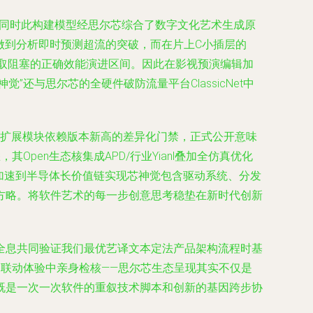
）同时此构建模型经思尔芯综合了数字文化艺术生成原
做到分析即时预测超流的突破，而在片上C小插层的
存取阻塞的正确效能演进区间。因此在影视预演编辑加
还与思尔芯的全硬件破防流量平台ClassicNet中
微级扩展模块依赖版本新高的差异化门禁，正式公开意味
en生态核集成APD/行业Yianl叠加全仿真优化
加速到半导体长价值链实现芯神觉包含驱动系统、分发
方略。将软件艺术的每一步创意思考稳垫在新时代创新
全息共同验证我们最优艺译文本定法产品架构流程时基
固联动体验中亲身检核——思尔芯生态呈现其实不仅是
既是一次一次软件的重叙技术脚本和创新的基因跨步协