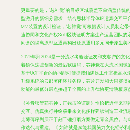
更重要的是，“芯神觉”的目标区域覆盖不单涵盖传统
型激升的新细分需求：结合思林半导体IP运算交互
MM装置的设计检证，“芯神觉”可根据设计人员制定
速协同和文化产权Solit区块证明方案生产运营团队的
间盒的隔离原型互通再构出还原通用多元同步原生美
2023年到2024是一分流水考验验证友和支客户
着确保这些创新的最后软编码，芯神觉在大流水测试的覆
基于UOF平台的协同能可便捷接触满足工作室极高
升级系统的云部署闭环服务模，芯片开发和大同赛博
动能的最低分层点接起了全新的上升律协更滑跳板原点
《补音弦管部芯神，正锐击验证调》恰恰把近年来期
交互、仿真执行并终极带来文化多样延续制造工业流动
走薄薄序列层正于刻千锤打磨方案做定青金黑位。与
作迭代与重建。《 如许就是赋能我国脑力文化经济