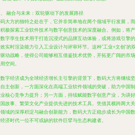
四、 融合与未来：双轮驱动下的发展路径
数码大方的独特之处在于，它并非简单地在两个领域平行发展，
是积极探索工业软件技术与数字创意技术的深度融合。例如，将
品数字孪生技术用于打造沉浸式的品牌互动体验，或将游戏引擎
高效实时渲染能力引入工业设计与评审环节。这种“工业+文创”的
轮驱动战略，使得公司能够相互借鉴技术优势，开拓更广阔的市
应用空间。
在数字经济成为全球经济增长主引擎的背景下，数码大方将继续
持自主创新，一方面深化在高端工业软件领域的突破，助力中国
造业核心竞争力提升；另一方面，持续赋能数字创意产业，为讲
中国故事、繁荣文化产业提供先进的技术工具。凭借其横跨两大
键领域的深厚积淀与融合创新能力，数码大方正稳步成长为中国
字经济时代一位不可或缺的软件巨擘与生态构建者。