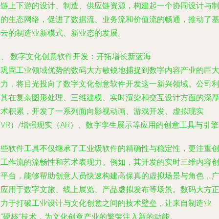
业链上下游的设计、制造、供应链资源，构建起一个协同设计与
造的生态网络，促进了数据流、业务流和价值流的畅通，推动了
于云的制造业新模式、新业态的发展。
三、 数字文化创意软件开发：开拓增长新蓝海
在巩固工业领域优势的数码大方敏锐地捕捉到数字内容产业的巨
潜力，将目光投向了数字文化创意软件开发这一新兴领域。公司
用其在复杂图形处理、三维建模、实时渲染和交互设计方面的深
技术积累，开发了一系列面向影视动画、游戏开发、虚拟现实
VR）/增强现实（AR）、数字孪生展示等应用的创意工具与引
这些软件工具不仅继承了工业级软件的精确性与稳定性，更注重
意工作流的流畅性和艺术表现力。例如，其开发的实时三维内容
作平台，能够帮助创意人员快速构建高保真的虚拟场景与角色，
泛应用于数字文旅、线上展览、产品虚拟发布等场景。数码大方
致力于打破工业设计与文化创意之间的技术壁垒，让来自制造业
的“硬核”技术，为文化创意产业的繁荣注入新的动能。